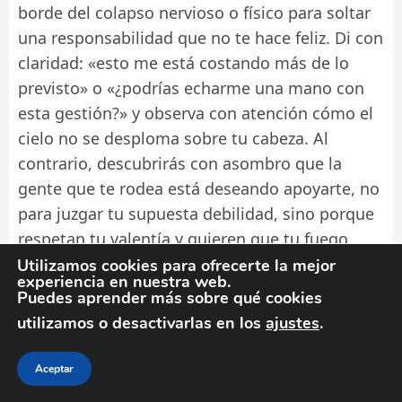
borde del colapso nervioso o físico para soltar
una responsabilidad que no te hace feliz. Di con
claridad: «esto me está costando más de lo
previsto» o «¿podrías echarme una mano con
esta gestión?» y observa con atención cómo el
cielo no se desploma sobre tu cabeza. Al
contrario, descubrirás con asombro que la
gente que te rodea está deseando apoyarte, no
para juzgar tu supuesta debilidad, sino porque
respetan tu valentía y quieren que tu fuego
dure mucho más tiempo encendido. Tu destino
Utilizamos cookies para ofrecerte la mejor
experiencia en nuestra web.
es la victoria, Aries, pero no tienes por qué
Puedes aprender más sobre qué cookies
caminar hacia ella en una soledad amarga e
utilizamos o desactivarlas en los
ajustes
.
innecesaria. El guerrero más sabio es aquel que
sabe cuándo descansar y permitir que otros
Aceptar
cuiden la hoguera mientras él recupera sus