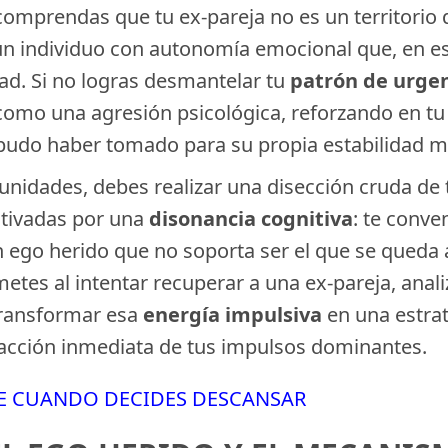
e comprendas que tu ex-pareja no es un territori
no un individuo con autonomía emocional que, en 
ad. Si no logras desmantelar tu
patrón de urge
como una agresión psicológica, reforzando en tu ex
pudo haber tomado para su propia estabilidad m
tunidades, debes realizar una disección cruda d
otivadas por una
disonancia cognitiva
: te conv
un ego herido que no soporta ser el que se queda 
etes al intentar recuperar a una ex-pareja, anal
transformar esa
energía impulsiva
en una estrat
isfacción inmediata de tus impulsos dominantes.
BLE CUANDO DECIDES DESCANSAR