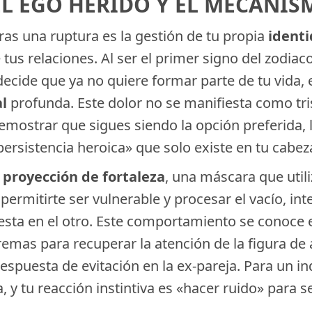
L EGO HERIDO Y EL MECANIS
ras una ruptura es la gestión de tu propia
ident
 tus relaciones. Al ser el primer signo del zodiac
ecide que ya no quiere formar parte de tu vida, 
al
profunda. Este dolor no se manifiesta como tri
ostrar que sigues siendo la opción preferida, lo
«persistencia heroica» que solo existe en tu cabez
a
proyección de fortaleza
, una máscara que utili
 permitirte ser vulnerable y procesar el vacío, in
uesta en el otro. Este comportamiento se conoce
remas para recuperar la atención de la figura de
spuesta de evitación en la ex-pareja. Para un ind
 y tu reacción instintiva es «hacer ruido» para s