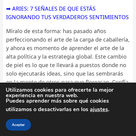
➡ ARIES: 7 SEÑALES DE QUE ESTÁS
IGNORANDO TUS VERDADEROS SENTIMIENTOS
Míralo de esta forma: has pasado años
perfeccionando el arte de la carga de caballería,
y ahora es momento de aprender el arte de la
alta política y la estrategia global. Este cambio
de piel es lo que te llevará a puestos donde no
solo ejecutarás ideas, sino que las sembrarás
en la mente de otros para que florezcan. Confía
Utilizamos cookies para ofrecerte la mejor
en tu proceso, respira antes de actuar y
experiencia en nuestra web.
recuerda que el líder más fuerte es aquel que
Puedes aprender más sobre qué cookies
sabe cuándo guardar su espada para usar su
utilizamos o desactivarlas en los
ajustes
.
sabiduría. ¡Es tu momento de brillar con una luz
nueva y más poderosa!
Aceptar