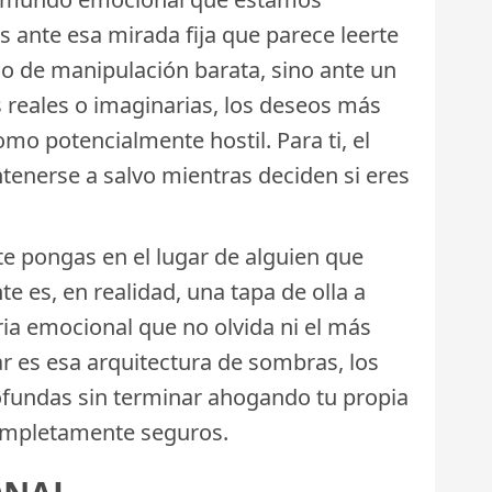
s ante esa mirada fija que parece leerte
go de manipulación barata, sino ante un
es reales o imaginarias, los deseos más
mo potencialmente hostil. Para ti, el
ntenerse a salvo mientras deciden si eres
te pongas en el lugar de alguien que
 es, en realidad, una tapa de olla a
ia emocional que no olvida ni el más
r es esa arquitectura de sombras, los
ofundas sin terminar ahogando tu propia
completamente seguros.