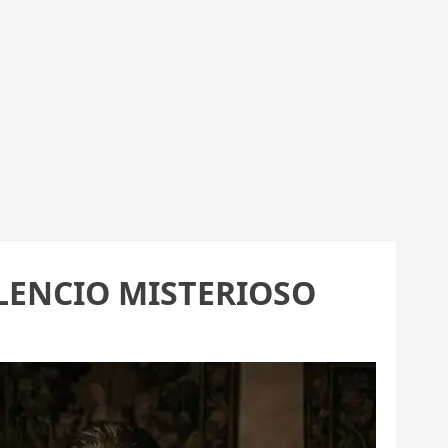
ILENCIO MISTERIOSO