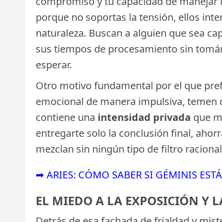
compromiso y tu capacidad de manejar la 
porque no soportas la tensión, ellos inte
naturaleza. Buscan a alguien que sea capa
sus tiempos de procesamiento sin tomárs
esperar.
Otro motivo fundamental por el que pref
emocional de manera impulsiva, temen que
contiene una
intensidad privada
que mu
entregarte solo la conclusión final, aho
mezclan sin ningún tipo de filtro racional
➡ ARIES: CÓMO SABER SI GÉMINIS EST
EL MIEDO A LA EXPOSICIÓN Y 
Detrás de esa fachada de frialdad y mist