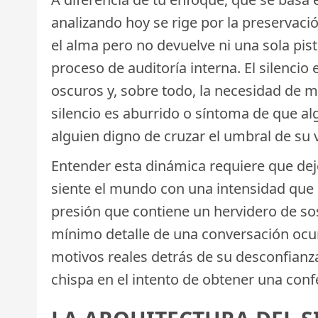
analizando hoy se rige por la preservaci
el alma pero no devuelve ni una sola pis
proceso de auditoría interna. El silencio
oscuros y, sobre todo, la necesidad de m
silencio es aburrido o síntoma de que al
alguien digno de cruzar el umbral de su 
Entender esta dinámica requiere que deje
siente el mundo con una intensidad que p
presión que contiene un hervidero de so
mínimo detalle de una conversación ocur
motivos reales detrás de su desconfian
chispa en el intento de obtener una con