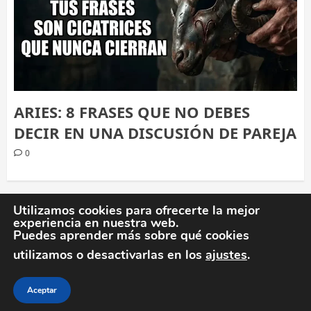
ARIES: 8 FRASES QUE NO DEBES
DECIR EN UNA DISCUSIÓN DE PAREJA
0
PAGINACIÓN
1
2
3
Siguiente
Utilizamos cookies para ofrecerte la mejor
experiencia en nuestra web.
DE
Puedes aprender más sobre qué cookies
utilizamos o desactivarlas en los
ajustes
.
ENTRADAS
Política de privacidad
Política de cookies
Más información sobre las cookies
Aceptar